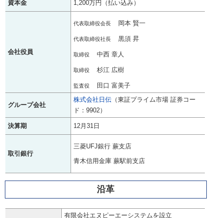
資本金
1,200万円（払い込み）
岡本 賢一
代表取締役会長
黒須 昇
代表取締役社長
会社役員
中西 章人
取締役
杉江 広樹
取締役
田口 富美子
監査役
株式会社日伝
（東証プライム市場 証券コー
グループ会社
ド：9902）
決算期
12月31日
三菱UFJ銀行 蕨支店
取引銀行
青木信用金庫 蕨駅前支店
沿革
有限会社エヌピーエーシステムを設立