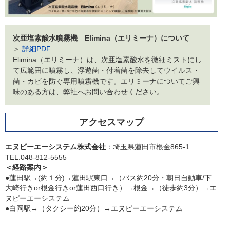
次亜塩素酸水噴霧機 Elimina（エリミーナ）について
＞
詳細PDF
Elimina（エリミーナ）は、次亜塩素酸水を微細ミストにし
て広範囲に噴霧し、浮遊菌・付着菌を除去してウイルス・
菌・カビを防ぐ専用噴霧機です。エリミーナについてご興
味のある方は、弊社へお問い合わせください。
アクセスマップ
エヌピーエーシステム株式会社
：埼玉県蓮田市根金865-1
TEL.048-812-5555
＜経路案内＞
●蓮田駅→(約１分)→蓮田駅東口→（バス約20分・朝日自動車/下
大崎行きor根金行きor蓮田西口行き）→根金→（徒歩約3分）→エ
ヌピーエーシステム
●白岡駅→（タクシー約20分）→エヌピーエーシステム