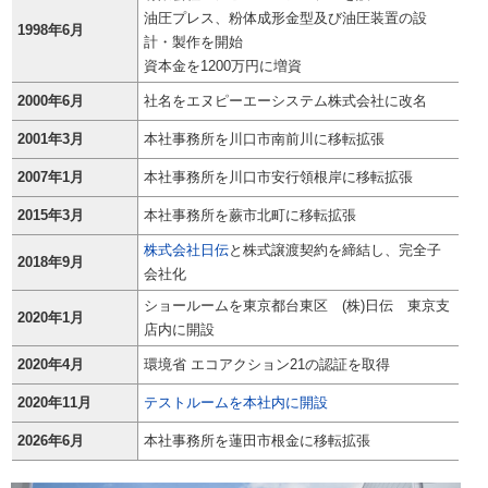
油圧プレス、粉体成形金型及び油圧装置の設
1998年6月
計・製作を開始
資本金を1200万円に増資
2000年6月
社名をエヌピーエーシステム株式会社に改名
2001年3月
本社事務所を川口市南前川に移転拡張
2007年1月
本社事務所を川口市安行領根岸に移転拡張
2015年3月
本社事務所を蕨市北町に移転拡張
株式会社日伝
と株式譲渡契約を締結し、完全子
2018年9月
会社化
ショールームを東京都台東区 (株)日伝 東京支
2020年1月
店内に開設
2020年4月
環境省 エコアクション21の認証を取得
2020年11月
テストルームを本社内に開設
2026年6月
本社事務所を蓮田市根金に移転拡張