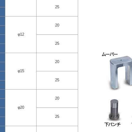
25
20
φ12
25
20
φ15
25
20
φ20
25