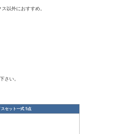
クス以外におすすめ。
）
え下さい。
イスセット一式 5点