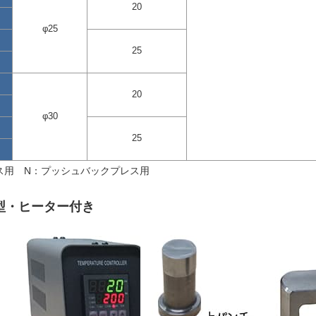
20
φ25
25
20
φ30
25
ス用 N：プッシュバックプレス用
型・ヒーター付き