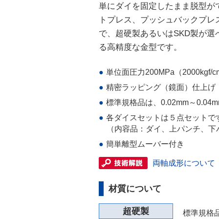
単にダイを固定したまま脱型が
トプレス、プッシュバックプレ
で、超硬製あるいはSKD製が
る高精度な金型です。
●
単位面圧力200MPa（2000kgf/c
●
精密ラッピング（鏡面）仕上げ
●
標準規格品は、0.02mm～0.04
●
各ダイスセットは５点セットで
（内容品：ダイ、上パンチ、下
●
簡単離型ムーバー付き
両軸成形について
材質について
超硬製
標準規格品