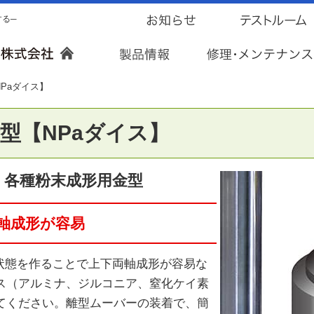
する─
Paダイス】
型【NPaダイス】
・各種粉末成形用金型
軸成形が容易
た状態を作ることで上下両軸成形が容易な
ス（アルミナ、ジルコニア、窒化ケイ素
てください。離型ムーバーの装着で、簡