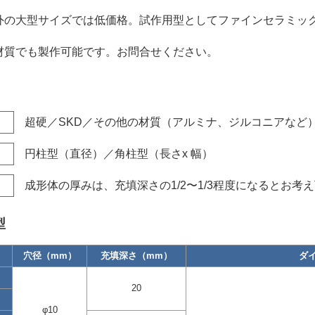
外の大型サイズでは低価格。試作用型としてファインセラミッ
材質でも製作可能です。お問合せください。
超硬／SKD／その他の材質（アルミナ、ジルコニアなど
円柱型（直径）／角柱型（長さx 幅）
成形体の厚みは、充填深さの1/2〜1/3程度になるとお考
型
穴径（mm）
充填深さ（mm）
ダ
20
φ10