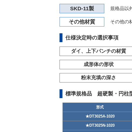
SKD-11製
規格品以
その他材質
その他の
仕様決定時の選択事項
ダイ、上下パンチの材質
成形体の形状
粉末充填の深さ
標準規格品 超硬製・円柱
形式
★DT3025A-1020
★DT3025N-1020