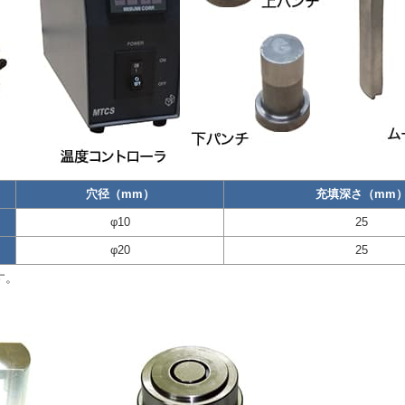
穴径（mm）
充填深さ（mm
φ10
25
φ20
25
す。