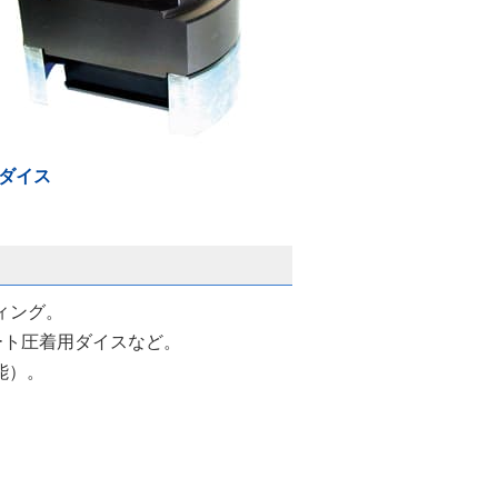
ダイス
ィング。
ート圧着用ダイスなど。
能）。