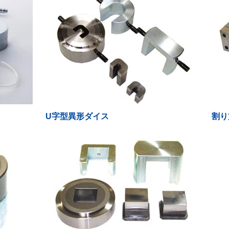
U字型異形ダイス
割り