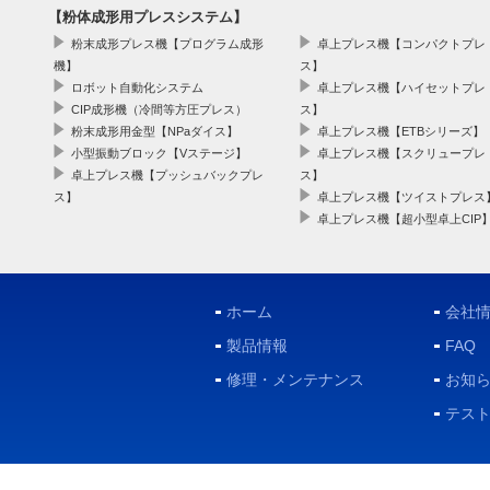
【粉体成形用プレスシステム】
粉末成形プレス機【プログラム成形
卓上プレス機【コンパクトプレ
機】
ス】
ロボット自動化システム
卓上プレス機【ハイセットプレ
CIP成形機（冷間等方圧プレス）
ス】
粉末成形用金型【NPaダイス】
卓上プレス機【ETBシリーズ】
小型振動ブロック【Vステージ】
卓上プレス機【スクリュープレ
卓上プレス機【プッシュバックプレ
ス】
ス】
卓上プレス機【ツイストプレス
卓上プレス機【超小型卓上CIP
ホーム
会社
製品情報
FAQ
修理・メンテナンス
お知
テス