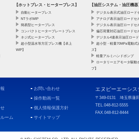
【ホットプレス・ヒータープレス】
【油圧システム・油圧機器
自動ヒータープレス
デジタル表示式油圧ロードセル【
NTラボWIP
アナログ表示油圧ロードセル
簡易型ヒータープレス
デジタル表示油圧ロードセル
コンパクトヒータープレートプレス
偏芯荷重対応油圧ロードセル
ネジ式ヒータープレス
デジタル4連表示油圧ロード
超小型温水等方圧プレス機【卓上
超小型・軽量70MPa電動式
WIP】
ズ】
】
軽量アルミハンドポンプ
】
ロータリーエアモータ駆動
プ】
情報
お問い合わせ
エヌピーエーシス
〒349-0131 埼玉県蓮田
操作動画一覧
TEL.048-812-5555
らせ
個人情報保護方針
FAX.048-812-8444
トルーム
サイトマップ