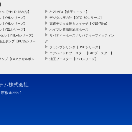
】
YHLD-15A(B)】
3~21MPa【油圧ユニット】
【YHLシリーズ】
デジタル圧力計【DFG-80シリーズ】
【YHLシリーズ】
高速デジタル圧力スイッチ【KNS-70-α】
【YELシリーズ】
ハイプレ超高圧油圧ホース
セル【YHL-4シリーズ】
リバティーホース／リバティーフィッティン
油圧ポンプ【PU35シリー
グ
クランプシリンダ【DSCシリーズ】
エアハイドロブースター【PABブースター】
ポンプ【PAアクセルポン
油圧ブースター【PBHシリーズ】
テム株式会社
市根金865-1