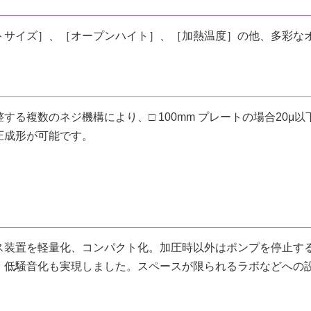
トサイズ］、［オープンハイト］、［加熱温度］の他、多彩な
る複数のネジ機構により、□ 100mm プレートの場合20μ以
圧成形が可能です。
ス装置を軽量化、コンパクト化。加圧時以外はポンプを停止す
、低騒音化も実現しました。スペースが限られるラボなどへの